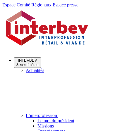
Aller
Aller
Espace Comité Régionaux
Espace presse
au
au
menu
contenu
INTERBEV
& ses filières
Actualités
L’interprofession
Le mot du président
Missions