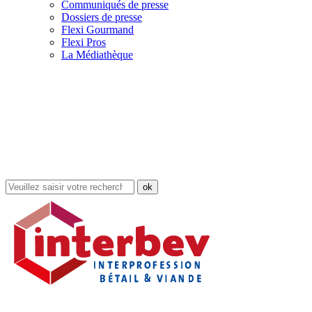
Communiqués de presse
Dossiers de presse
Flexi Gourmand
Flexi Pros
La Médiathèque
Rechercher
dans
le
site