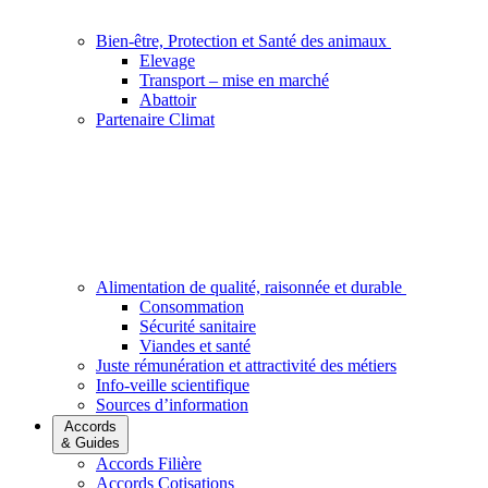
Bien-être, Protection et Santé des animaux
Elevage
Transport – mise en marché
Abattoir
Partenaire Climat
Alimentation de qualité, raisonnée et durable
Consommation
Sécurité sanitaire
Viandes et santé
Juste rémunération et attractivité des métiers
Info-veille scientifique
Sources d’information
Accords
& Guides
Accords Filière
Accords Cotisations