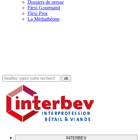
Dossiers de presse
Flexi Gourmand
Flexi Pros
La Médiathèque
Rechercher
dans
le
site
INTERBEV