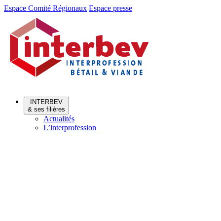
Aller
Aller
Espace Comité Régionaux
Espace presse
au
au
menu
contenu
INTERBEV
& ses filières
Actualités
L’interprofession