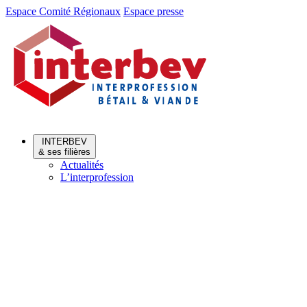
Aller
Aller
Espace Comité Régionaux
Espace presse
au
au
menu
contenu
INTERBEV
& ses filières
Actualités
L’interprofession