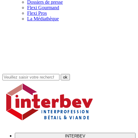
Dossiers de presse
Flexi Gourmand
Flexi Pros
La Médiathèque
Rechercher
dans
le
site
INTERBEV