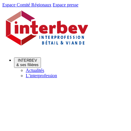
Aller
Aller
Espace Comité Régionaux
Espace presse
au
au
menu
contenu
INTERBEV
& ses filières
Actualités
L’interprofession