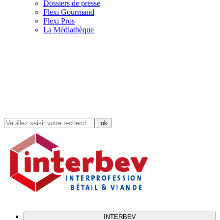
Dossiers de presse
Flexi Gourmand
Flexi Pros
La Médiathèque
Rechercher
dans
le
site
INTERBEV