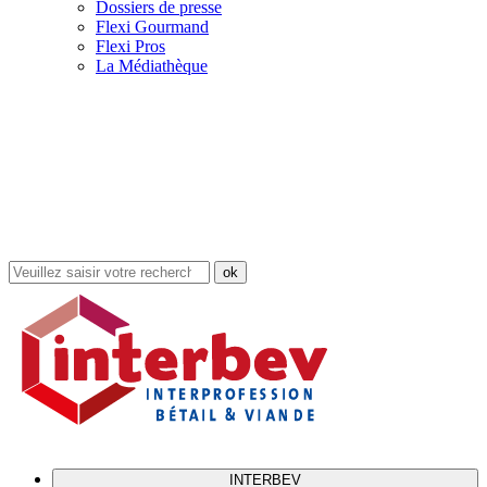
Dossiers de presse
Flexi Gourmand
Flexi Pros
La Médiathèque
Rechercher
dans
le
site
INTERBEV