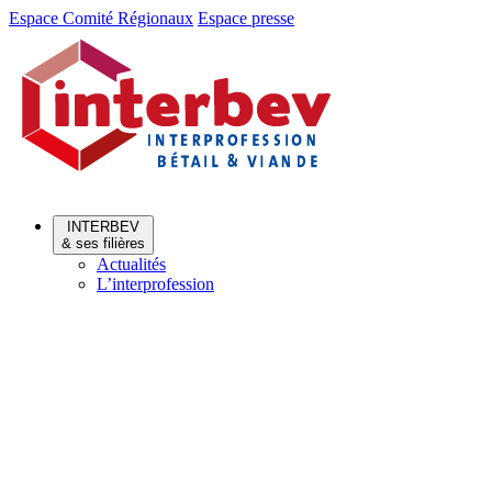
Aller
Aller
Espace Comité Régionaux
Espace presse
au
au
menu
contenu
INTERBEV
& ses filières
Actualités
L’interprofession