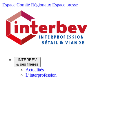
Aller
Aller
Espace Comité Régionaux
Espace presse
au
au
menu
contenu
INTERBEV
& ses filières
Actualités
L’interprofession