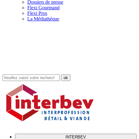
Dossiers de presse
Flexi Gourmand
Flexi Pros
La Médiathèque
Rechercher
dans
le
site
INTERBEV