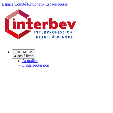
Aller
Aller
Espace Comité Régionaux
Espace presse
au
au
menu
contenu
INTERBEV
& ses filières
Actualités
L’interprofession