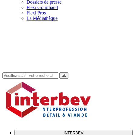
Dossiers de presse
Flexi Gourmand
Flexi Pros
La Médiathèque
Rechercher
dans
le
site
INTERBEV