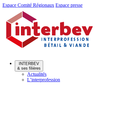
Aller
Aller
Espace Comité Régionaux
Espace presse
au
au
menu
contenu
INTERBEV
& ses filières
Actualités
L’interprofession