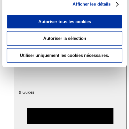
Afficher les détails
Consommation
Autoriser tous les cookies
Sécurité sanitaire
Viandes et santé
Juste rémunération et attractivité des métiers
Info-veille scientifique
Autoriser la sélection
Sources d’information
Accords
Utiliser uniquement les cookies nécessaires.
& Guides