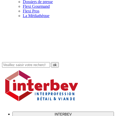
Dossiers de presse
Flexi Gourmand
Flexi Pros
La Médiathèque
Rechercher
dans
le
site
INTERBEV