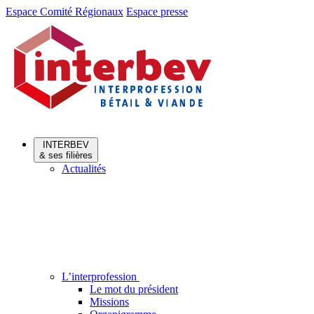
Aller
Aller
Espace Comité Régionaux
Espace presse
au
au
menu
contenu
INTERBEV
& ses filières
Actualités
L’interprofession
Le mot du président
Missions