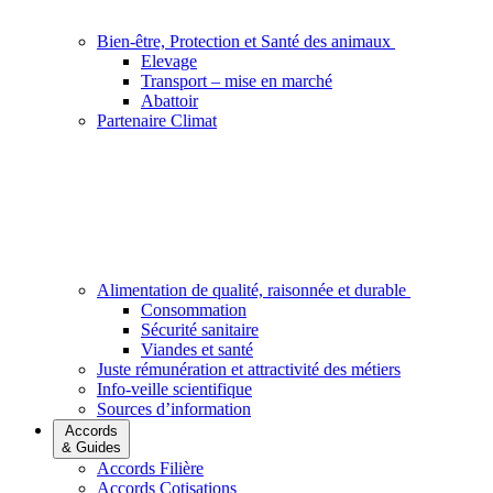
Bien-être, Protection et Santé des animaux
Elevage
Transport – mise en marché
Abattoir
Partenaire Climat
Alimentation de qualité, raisonnée et durable
Consommation
Sécurité sanitaire
Viandes et santé
Juste rémunération et attractivité des métiers
Info-veille scientifique
Sources d’information
Accords
& Guides
Accords Filière
Accords Cotisations