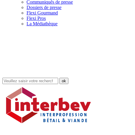
Communiqués de presse
Dossiers de presse
Flexi Gourmand
Flexi Pros
La Médiathèque
Rechercher
dans
le
site