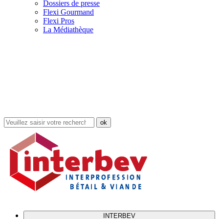
Dossiers de presse
Flexi Gourmand
Flexi Pros
La Médiathèque
Rechercher
dans
le
site
INTERBEV