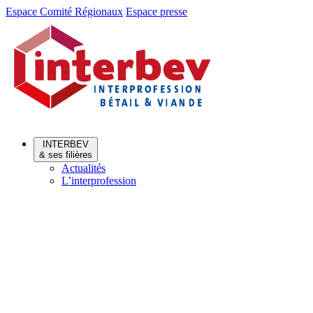
Aller
Aller
Espace Comité Régionaux
Espace presse
au
au
menu
contenu
INTERBEV
& ses filières
Actualités
L’interprofession