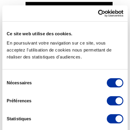
Ce site web utilise des cookies.
Viande et climat
Valorisation de l’herbe
En poursuivant votre navigation sur ce site, vous
Autonomie des élevages
acceptez l'utilisation de cookies nous permettant de
Qualité air, eau, sols
Economie de ressources
réaliser des statistiques d'audiences.
Evaluation environnementale
Bien-être, Protection et Santé des animaux
Sélection
Nécessaires
du
consentement
Préférences
Statistiques