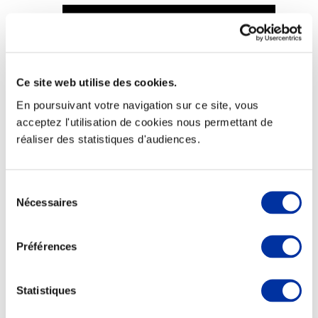
Ce site web utilise des cookies.
Viande et climat
Valorisation de l’herbe
En poursuivant votre navigation sur ce site, vous
Autonomie des élevages
acceptez l'utilisation de cookies nous permettant de
Qualité air, eau, sols
Economie de ressources
réaliser des statistiques d'audiences.
Evaluation environnementale
Bien-être, Protection et Santé des animaux
Sélection
Nécessaires
du
consentement
Préférences
Statistiques