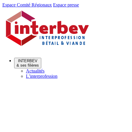
Aller
Aller
Espace Comité Régionaux
Espace presse
au
au
menu
contenu
INTERBEV
& ses filières
Actualités
L’interprofession