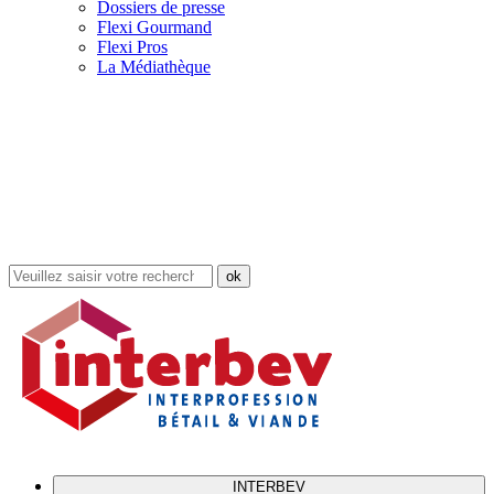
Dossiers de presse
Flexi Gourmand
Flexi Pros
La Médiathèque
Rechercher
dans
le
site
INTERBEV