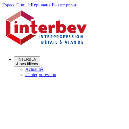
Aller
Aller
Espace Comité Régionaux
Espace presse
au
au
menu
contenu
INTERBEV
& ses filières
Actualités
L’interprofession