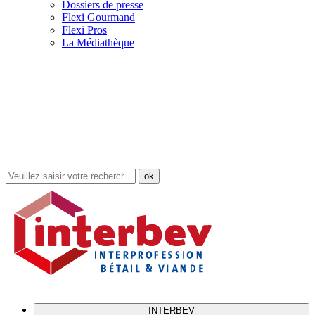
Dossiers de presse
Flexi Gourmand
Flexi Pros
La Médiathèque
Rechercher
dans
le
site
INTERBEV