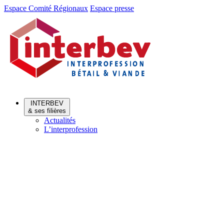
Aller
Aller
Espace Comité Régionaux
Espace presse
au
au
menu
contenu
INTERBEV
& ses filières
Actualités
L’interprofession