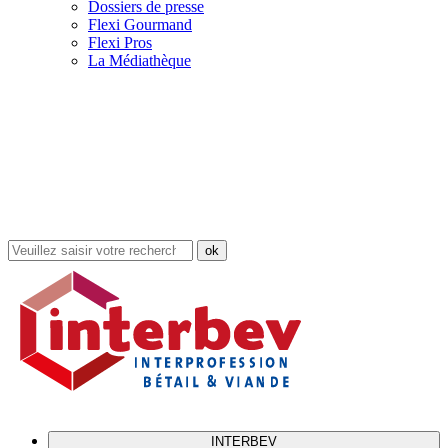
Dossiers de presse
Flexi Gourmand
Flexi Pros
La Médiathèque
Rechercher
dans
le
site
INTERBEV