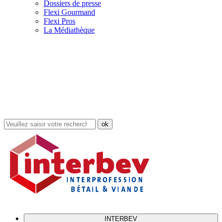
Dossiers de presse
Flexi Gourmand
Flexi Pros
La Médiathèque
Rechercher
dans
le
site
INTERBEV