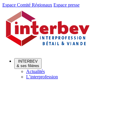
Aller
Aller
Espace Comité Régionaux
Espace presse
au
au
menu
contenu
INTERBEV
& ses filières
Actualités
L’interprofession