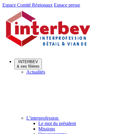
Aller
Aller
Espace Comité Régionaux
Espace presse
au
au
menu
contenu
INTERBEV
& ses filières
Actualités
L’interprofession
Le mot du président
Missions