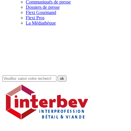
Communiqués de presse
Dossiers de presse
Flexi Gourmand
Flexi Pros
La Médiathèque
Rechercher
dans
le
site