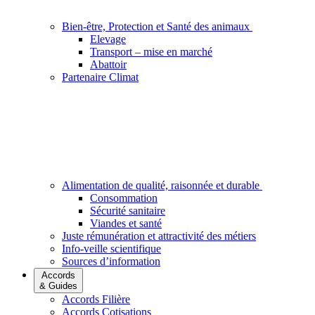
Bien-être, Protection et Santé des animaux
Elevage
Transport – mise en marché
Abattoir
Partenaire Climat
Alimentation de qualité, raisonnée et durable
Consommation
Sécurité sanitaire
Viandes et santé
Juste rémunération et attractivité des métiers
Info-veille scientifique
Sources d’information
Accords
& Guides
Accords Filière
Accords Cotisations