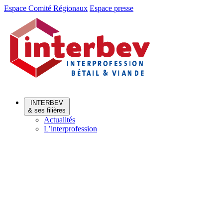
Aller
Aller
Espace Comité Régionaux
Espace presse
au
au
menu
contenu
INTERBEV
& ses filières
Actualités
L’interprofession