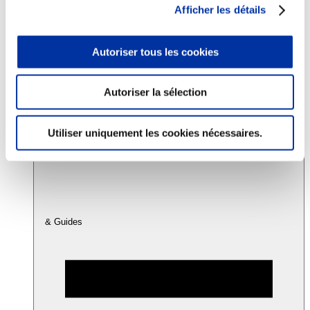
Afficher les détails
Consommation
Autoriser tous les cookies
Sécurité sanitaire
Viandes et santé
Juste rémunération et attractivité des métiers
Info-veille scientifique
Autoriser la sélection
Sources d’information
Accords
Utiliser uniquement les cookies nécessaires.
& Guides