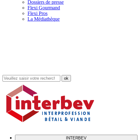
Dossiers de presse
Flexi Gourmand
Flexi Pros
La Médiathèque
Rechercher
dans
le
site
INTERBEV