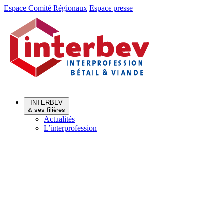
Aller
Aller
Espace Comité Régionaux
Espace presse
au
au
menu
contenu
INTERBEV
& ses filières
Actualités
L’interprofession