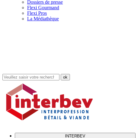
Dossiers de presse
Flexi Gourmand
Flexi Pros
La Médiathèque
Rechercher
dans
le
site
INTERBEV