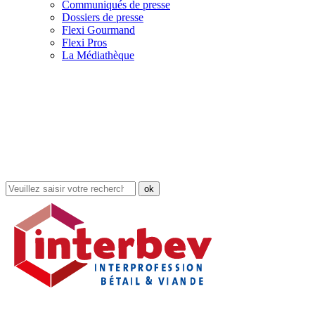
Communiqués de presse
Dossiers de presse
Flexi Gourmand
Flexi Pros
La Médiathèque
Rechercher
dans
le
site