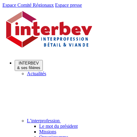
Aller
Aller
Espace Comité Régionaux
Espace presse
au
au
menu
contenu
INTERBEV
& ses filières
Actualités
L’interprofession
Le mot du président
Missions