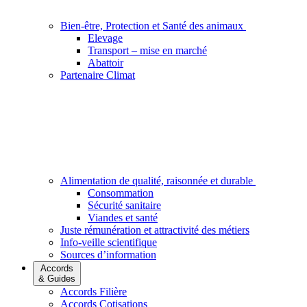
Bien-être, Protection et Santé des animaux
Elevage
Transport – mise en marché
Abattoir
Partenaire Climat
Alimentation de qualité, raisonnée et durable
Consommation
Sécurité sanitaire
Viandes et santé
Juste rémunération et attractivité des métiers
Info-veille scientifique
Sources d’information
Accords
& Guides
Accords Filière
Accords Cotisations