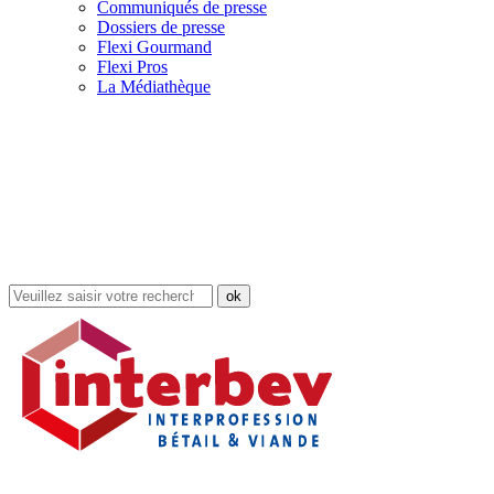
Communiqués de presse
Dossiers de presse
Flexi Gourmand
Flexi Pros
La Médiathèque
Rechercher
dans
le
site