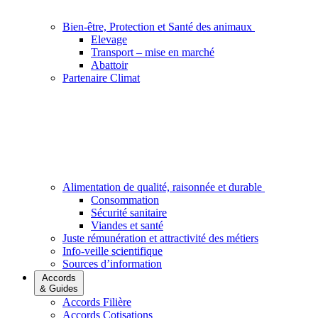
Bien-être, Protection et Santé des animaux
Elevage
Transport – mise en marché
Abattoir
Partenaire Climat
Alimentation de qualité, raisonnée et durable
Consommation
Sécurité sanitaire
Viandes et santé
Juste rémunération et attractivité des métiers
Info-veille scientifique
Sources d’information
Accords
& Guides
Accords Filière
Accords Cotisations