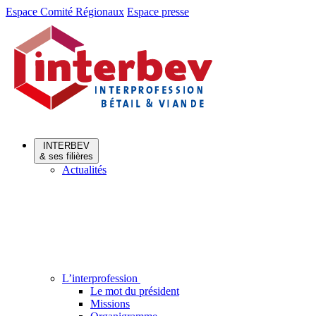
Aller
Aller
Espace Comité Régionaux
Espace presse
au
au
menu
contenu
INTERBEV
& ses filières
Actualités
L’interprofession
Le mot du président
Missions