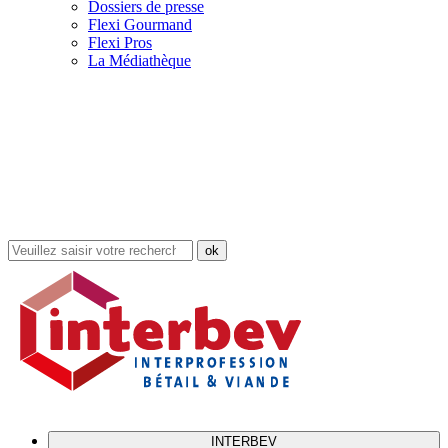
Dossiers de presse
Flexi Gourmand
Flexi Pros
La Médiathèque
Rechercher
dans
le
site
INTERBEV