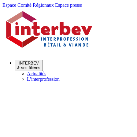
Aller
Aller
Espace Comité Régionaux
Espace presse
au
au
menu
contenu
INTERBEV
& ses filières
Actualités
L’interprofession