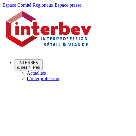
Aller
Aller
Espace Comité Régionaux
Espace presse
au
au
menu
contenu
INTERBEV
& ses filières
Actualités
L’interprofession