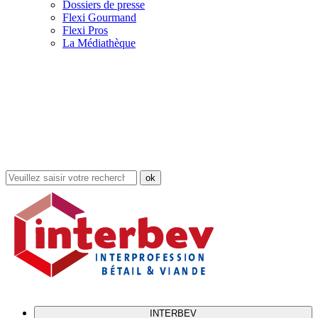
Dossiers de presse
Flexi Gourmand
Flexi Pros
La Médiathèque
Rechercher
dans
le
site
INTERBEV