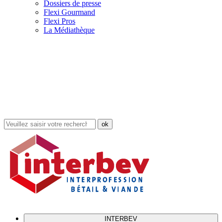
Dossiers de presse
Flexi Gourmand
Flexi Pros
La Médiathèque
Rechercher
dans
le
site
INTERBEV