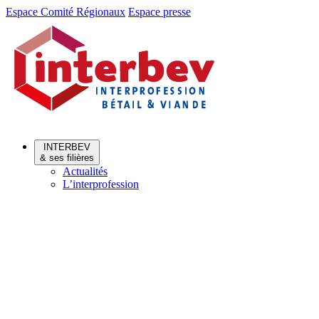
Aller
Aller
Espace Comité Régionaux
Espace presse
au
au
menu
contenu
INTERBEV
& ses filières
Actualités
L’interprofession