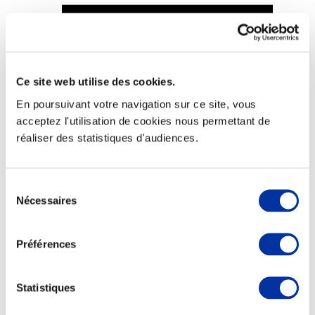
Ce site web utilise des cookies.
Viande et climat
Valorisation de l’herbe
En poursuivant votre navigation sur ce site, vous
Autonomie des élevages
acceptez l'utilisation de cookies nous permettant de
Qualité air, eau, sols
Economie de ressources
réaliser des statistiques d'audiences.
Evaluation environnementale
Bien-être, Protection et Santé des animaux
Sélection
Nécessaires
du
consentement
Préférences
Statistiques