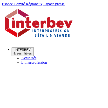
Aller
Aller
Espace Comité Régionaux
Espace presse
au
au
menu
contenu
INTERBEV
& ses filières
Actualités
L’interprofession