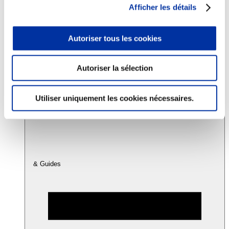
Afficher les détails
Consommation
Autoriser tous les cookies
Sécurité sanitaire
Viandes et santé
Juste rémunération et attractivité des métiers
Info-veille scientifique
Autoriser la sélection
Sources d’information
Accords
Utiliser uniquement les cookies nécessaires.
& Guides