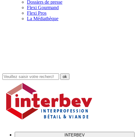
Dossiers de presse
Flexi Gourmand
Flexi Pros
La Médiathèque
Rechercher
dans
le
site
INTERBEV