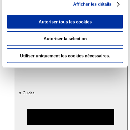
Afficher les détails
Consommation
Autoriser tous les cookies
Sécurité sanitaire
Viandes et santé
Juste rémunération et attractivité des métiers
Info-veille scientifique
Autoriser la sélection
Sources d’information
Accords
Utiliser uniquement les cookies nécessaires.
& Guides