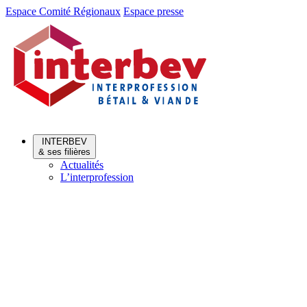
Aller
Aller
Espace Comité Régionaux
Espace presse
au
au
menu
contenu
INTERBEV
& ses filières
Actualités
L’interprofession