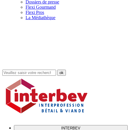
Dossiers de presse
Flexi Gourmand
Flexi Pros
La Médiathèque
Rechercher
dans
le
site
INTERBEV