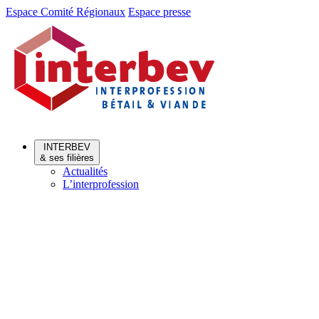
Aller
Aller
Espace Comité Régionaux
Espace presse
au
au
menu
contenu
INTERBEV
& ses filières
Actualités
L’interprofession