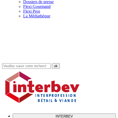
Dossiers de presse
Flexi Gourmand
Flexi Pros
La Médiathèque
Rechercher
dans
le
site
INTERBEV