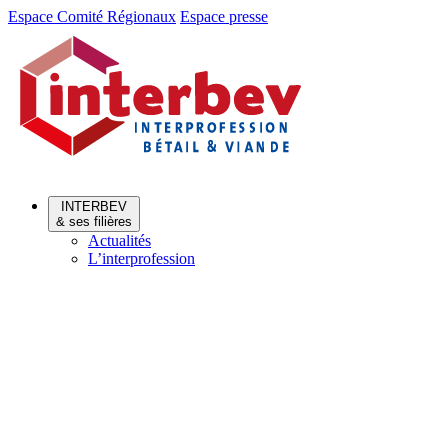
Aller
Aller
Espace Comité Régionaux
Espace presse
au
au
menu
contenu
INTERBEV
& ses filières
Actualités
L’interprofession