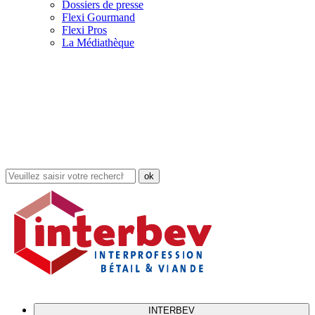
Dossiers de presse
Flexi Gourmand
Flexi Pros
La Médiathèque
Rechercher
dans
le
site
INTERBEV