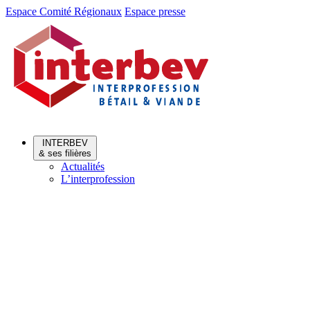
Aller
Aller
Espace Comité Régionaux
Espace presse
au
au
menu
contenu
INTERBEV
& ses filières
Actualités
L’interprofession