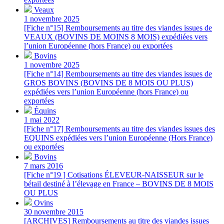
Veaux
1 novembre 2025
[Fiche n°15] Remboursements au titre des viandes issues de
VEAUX (BOVINS DE MOINS 8 MOIS) expédiées vers
l’union Européenne (hors France) ou exportées
Bovins
1 novembre 2025
[Fiche n°14] Remboursements au titre des viandes issues de
GROS BOVINS (BOVINS DE 8 MOIS OU PLUS)
expédiées vers l’union Européenne (hors France) ou
exportées
Équins
1 mai 2022
[Fiche n°17] Remboursements au titre des viandes issues des
EQUINS expédiées vers l’union Européenne (Hors France)
ou exportées
Bovins
7 mars 2016
[Fiche n°19 ] Cotisations ÉLEVEUR-NAISSEUR sur le
bétail destiné à l’élevage en France – BOVINS DE 8 MOIS
OU PLUS
Ovins
30 novembre 2015
[ARCHIVES] Remboursements au titre des viandes issues