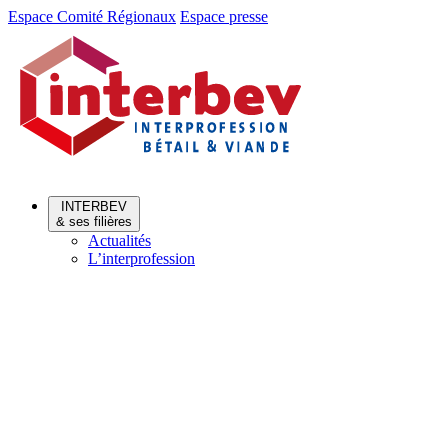
Aller
Aller
Espace Comité Régionaux
Espace presse
au
au
menu
contenu
INTERBEV
& ses filières
Actualités
L’interprofession