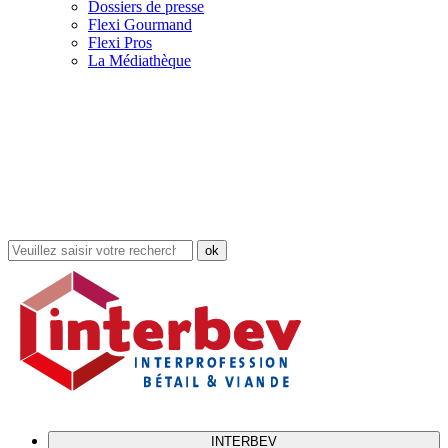
Dossiers de presse
Flexi Gourmand
Flexi Pros
La Médiathèque
Rechercher
dans
le
site
INTERBEV