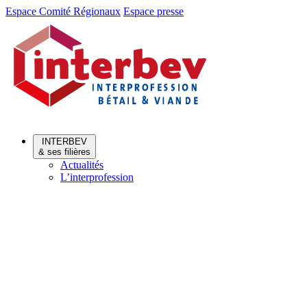
Aller
Aller
Espace Comité Régionaux
Espace presse
au
au
menu
contenu
INTERBEV
& ses filières
Actualités
L’interprofession