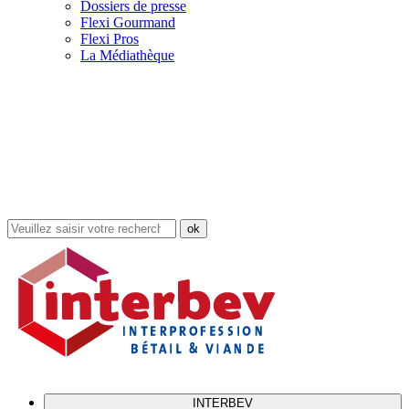
Dossiers de presse
Flexi Gourmand
Flexi Pros
La Médiathèque
Rechercher
dans
le
site
INTERBEV