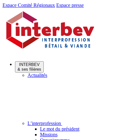
Aller
Aller
Espace Comité Régionaux
Espace presse
au
au
menu
contenu
INTERBEV
& ses filières
Actualités
L’interprofession
Le mot du président
Missions