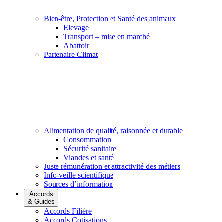
Bien-être, Protection et Santé des animaux
Elevage
Transport – mise en marché
Abattoir
Partenaire Climat
Alimentation de qualité, raisonnée et durable
Consommation
Sécurité sanitaire
Viandes et santé
Juste rémunération et attractivité des métiers
Info-veille scientifique
Sources d’information
Accords
& Guides
Accords Filière
Accords Cotisations