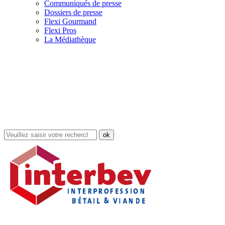
Communiqués de presse
Dossiers de presse
Flexi Gourmand
Flexi Pros
La Médiathèque
Rechercher
dans
le
site