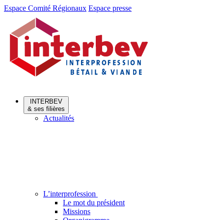
Aller
Aller
Espace Comité Régionaux
Espace presse
au
au
menu
contenu
INTERBEV
& ses filières
Actualités
L’interprofession
Le mot du président
Missions