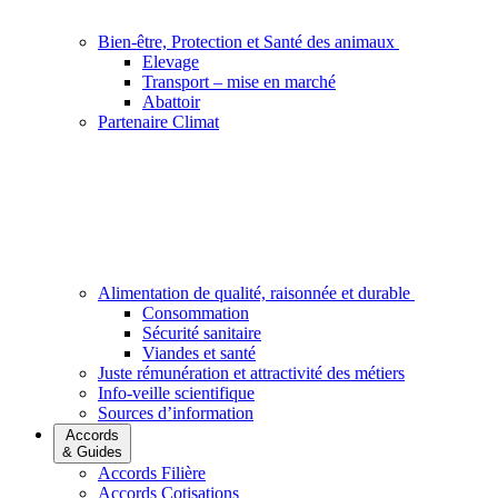
Bien-être, Protection et Santé des animaux
Elevage
Transport – mise en marché
Abattoir
Partenaire Climat
Alimentation de qualité, raisonnée et durable
Consommation
Sécurité sanitaire
Viandes et santé
Juste rémunération et attractivité des métiers
Info-veille scientifique
Sources d’information
Accords
& Guides
Accords Filière
Accords Cotisations