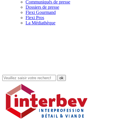
Communiqués de presse
Dossiers de presse
Flexi Gourmand
Flexi Pros
La Médiathèque
Rechercher
dans
le
site