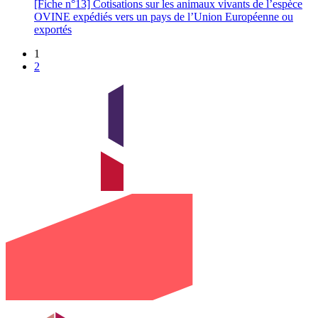
[Fiche n°13] Cotisations sur les animaux vivants de l’espèce
OVINE expédiés vers un pays de l’Union Européenne ou
exportés
1
2