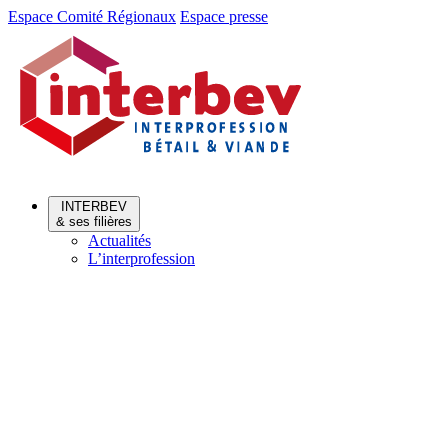
Aller
Aller
Espace Comité Régionaux
Espace presse
au
au
menu
contenu
INTERBEV
& ses filières
Actualités
L’interprofession