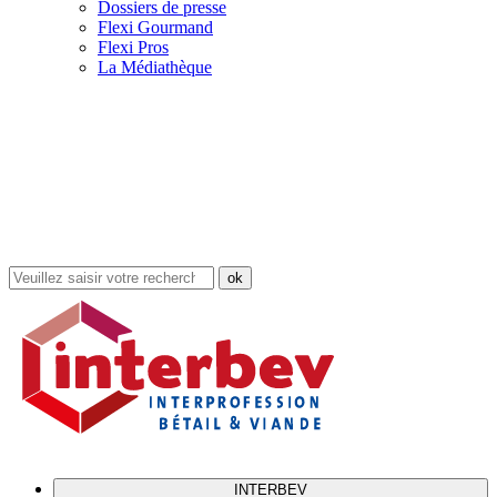
Dossiers de presse
Flexi Gourmand
Flexi Pros
La Médiathèque
Rechercher
dans
le
site
INTERBEV