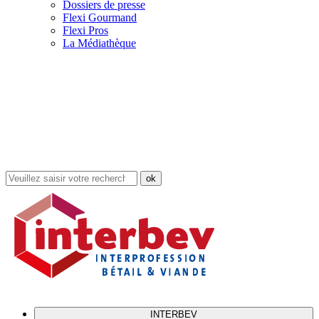
Dossiers de presse
Flexi Gourmand
Flexi Pros
La Médiathèque
Rechercher
dans
le
site
INTERBEV