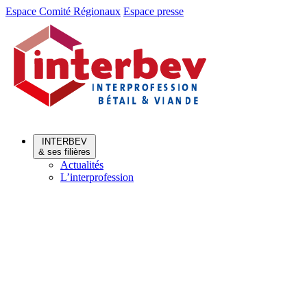
Aller
Aller
Espace Comité Régionaux
Espace presse
au
au
menu
contenu
INTERBEV
& ses filières
Actualités
L’interprofession