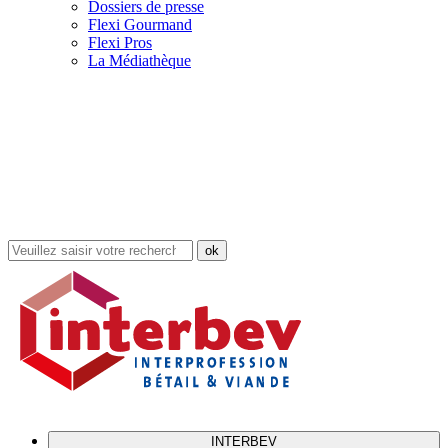
Dossiers de presse
Flexi Gourmand
Flexi Pros
La Médiathèque
Rechercher
dans
le
site
INTERBEV