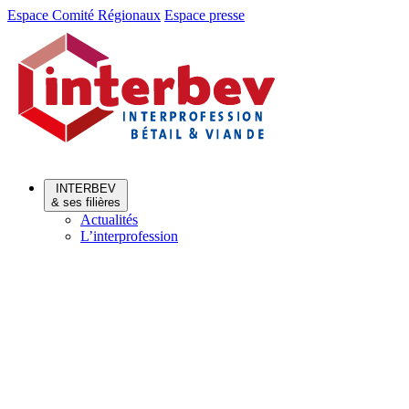
Aller
Aller
Espace Comité Régionaux
Espace presse
au
au
menu
contenu
INTERBEV
& ses filières
Actualités
L’interprofession