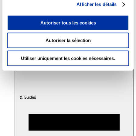
Afficher les détails
Consommation
Autoriser tous les cookies
Sécurité sanitaire
Viandes et santé
Juste rémunération et attractivité des métiers
Info-veille scientifique
Autoriser la sélection
Sources d’information
Accords
Utiliser uniquement les cookies nécessaires.
& Guides