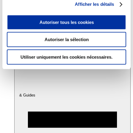
Afficher les détails
Consommation
Autoriser tous les cookies
Sécurité sanitaire
Viandes et santé
Juste rémunération et attractivité des métiers
Info-veille scientifique
Autoriser la sélection
Sources d’information
Accords
Utiliser uniquement les cookies nécessaires.
& Guides