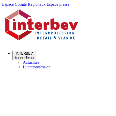
Aller
Aller
Espace Comité Régionaux
Espace presse
au
au
menu
contenu
INTERBEV
& ses filières
Actualités
L’interprofession