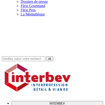
Dossiers de presse
Flexi Gourmand
Flexi Pros
La Médiathèque
Rechercher
dans
le
site
INTERBEV