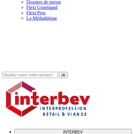
Dossiers de presse
Flexi Gourmand
Flexi Pros
La Médiathèque
Rechercher
dans
le
site
INTERBEV