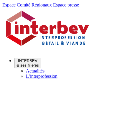
Aller
Aller
Espace Comité Régionaux
Espace presse
au
au
menu
contenu
INTERBEV
& ses filières
Actualités
L’interprofession