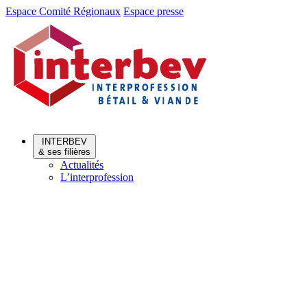
Aller
Aller
Espace Comité Régionaux
Espace presse
au
au
menu
contenu
INTERBEV
& ses filières
Actualités
L’interprofession