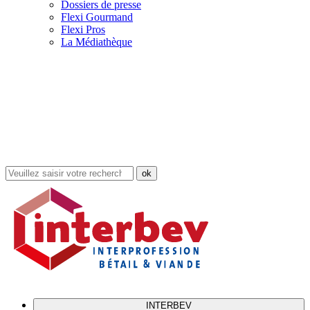
Dossiers de presse
Flexi Gourmand
Flexi Pros
La Médiathèque
Rechercher
dans
le
site
INTERBEV