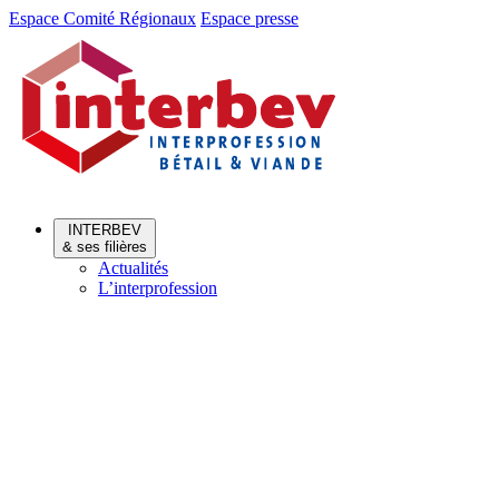
Aller
Aller
Espace Comité Régionaux
Espace presse
au
au
menu
contenu
INTERBEV
& ses filières
Actualités
L’interprofession