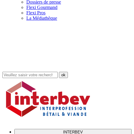
Dossiers de presse
Flexi Gourmand
Flexi Pros
La Médiathèque
Rechercher
dans
le
site
INTERBEV