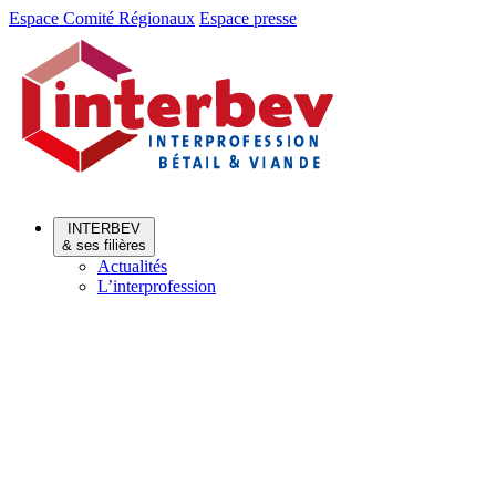
Aller
Aller
Espace Comité Régionaux
Espace presse
au
au
menu
contenu
INTERBEV
& ses filières
Actualités
L’interprofession