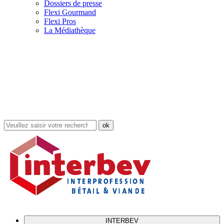
Dossiers de presse
Flexi Gourmand
Flexi Pros
La Médiathèque
Rechercher
dans
le
site
INTERBEV