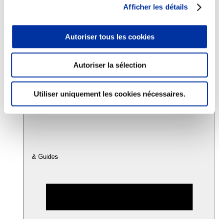
Afficher les détails
Consommation
Autoriser tous les cookies
Sécurité sanitaire
Viandes et santé
Juste rémunération et attractivité des métiers
Info-veille scientifique
Autoriser la sélection
Sources d’information
Accords
Utiliser uniquement les cookies nécessaires.
& Guides