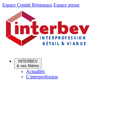
Aller
Aller
Espace Comité Régionaux
Espace presse
au
au
menu
contenu
INTERBEV
& ses filières
Actualités
L’interprofession