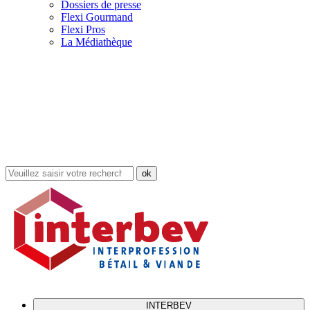
Dossiers de presse
Flexi Gourmand
Flexi Pros
La Médiathèque
Rechercher
dans
le
site
INTERBEV