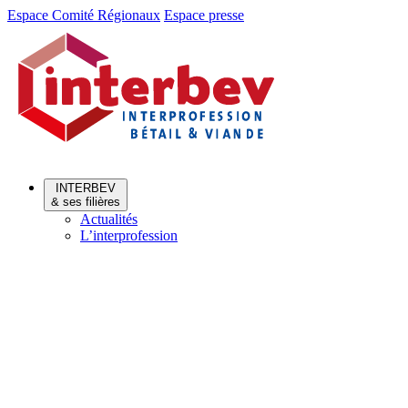
Aller
Aller
Espace Comité Régionaux
Espace presse
au
au
menu
contenu
INTERBEV
& ses filières
Actualités
L’interprofession