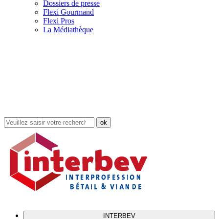
Dossiers de presse
Flexi Gourmand
Flexi Pros
La Médiathèque
Rechercher
dans
le
site
INTERBEV