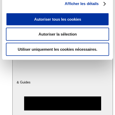
Afficher les détails
Consommation
Autoriser tous les cookies
Sécurité sanitaire
Viandes et santé
Juste rémunération et attractivité des métiers
Info-veille scientifique
Autoriser la sélection
Sources d’information
Accords
Utiliser uniquement les cookies nécessaires.
& Guides