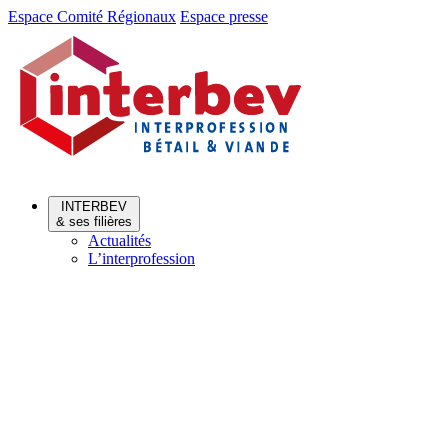
Aller
Aller
Espace Comité Régionaux
Espace presse
au
au
menu
contenu
INTERBEV
& ses filières
Actualités
L’interprofession