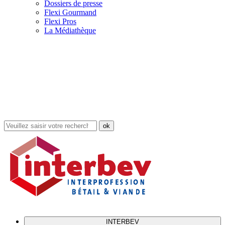
Dossiers de presse
Flexi Gourmand
Flexi Pros
La Médiathèque
Rechercher
dans
le
site
INTERBEV