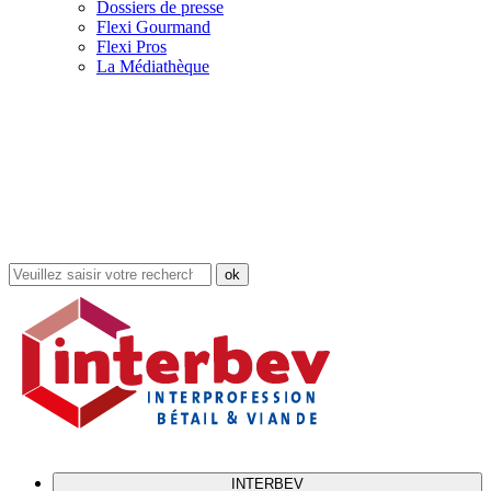
Dossiers de presse
Flexi Gourmand
Flexi Pros
La Médiathèque
Rechercher
dans
le
site
INTERBEV