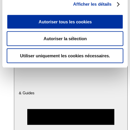
Afficher les détails
Consommation
Autoriser tous les cookies
Sécurité sanitaire
Viandes et santé
Juste rémunération et attractivité des métiers
Info-veille scientifique
Autoriser la sélection
Sources d’information
Accords
Utiliser uniquement les cookies nécessaires.
& Guides