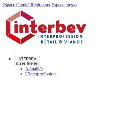
Aller
Aller
Espace Comité Régionaux
Espace presse
au
au
menu
contenu
INTERBEV
& ses filières
Actualités
L’interprofession