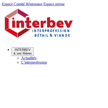
Aller
Aller
Espace Comité Régionaux
Espace presse
au
au
menu
contenu
INTERBEV
& ses filières
Actualités
L’interprofession