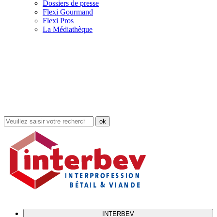
Dossiers de presse
Flexi Gourmand
Flexi Pros
La Médiathèque
Rechercher
dans
le
site
INTERBEV