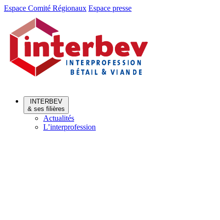
Aller
Aller
Espace Comité Régionaux
Espace presse
au
au
menu
contenu
INTERBEV
& ses filières
Actualités
L’interprofession