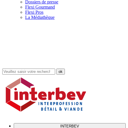
Dossiers de presse
Flexi Gourmand
Flexi Pros
La Médiathèque
Rechercher
dans
le
site
INTERBEV