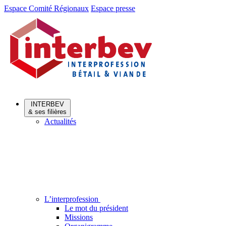
Aller
Aller
Espace Comité Régionaux
Espace presse
au
au
menu
contenu
INTERBEV
& ses filières
Actualités
L’interprofession
Le mot du président
Missions