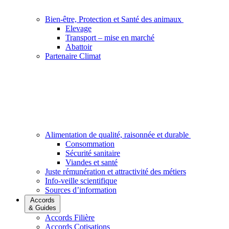
Bien-être, Protection et Santé des animaux
Elevage
Transport – mise en marché
Abattoir
Partenaire Climat
Alimentation de qualité, raisonnée et durable
Consommation
Sécurité sanitaire
Viandes et santé
Juste rémunération et attractivité des métiers
Info-veille scientifique
Sources d’information
Accords
& Guides
Accords Filière
Accords Cotisations