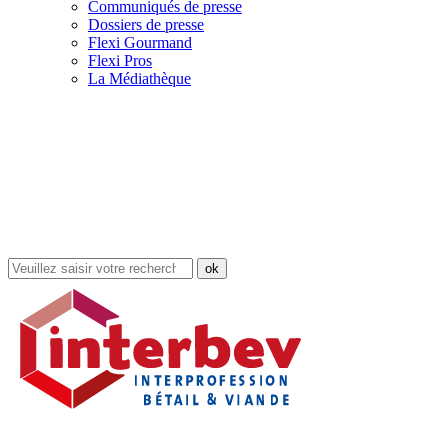
Communiqués de presse
Dossiers de presse
Flexi Gourmand
Flexi Pros
La Médiathèque
Rechercher
dans
le
site