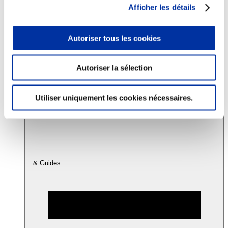
Afficher les détails
Consommation
Autoriser tous les cookies
Sécurité sanitaire
Viandes et santé
Juste rémunération et attractivité des métiers
Info-veille scientifique
Autoriser la sélection
Sources d’information
Accords
Utiliser uniquement les cookies nécessaires.
& Guides