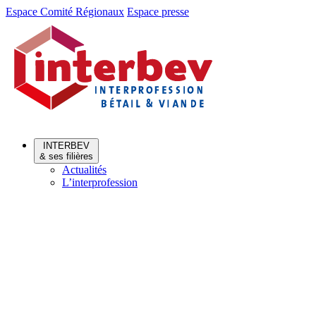
Aller
Aller
Espace Comité Régionaux
Espace presse
au
au
menu
contenu
INTERBEV
& ses filières
Actualités
L’interprofession