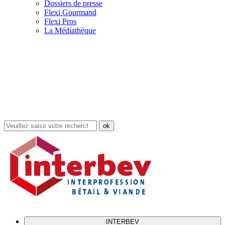
Dossiers de presse
Flexi Gourmand
Flexi Pros
La Médiathèque
Rechercher
dans
le
site
INTERBEV