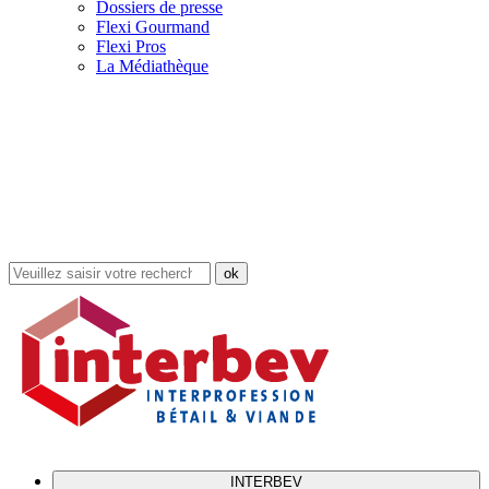
Dossiers de presse
Flexi Gourmand
Flexi Pros
La Médiathèque
Rechercher
dans
le
site
INTERBEV