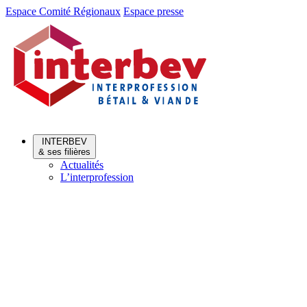
Aller
Aller
Espace Comité Régionaux
Espace presse
au
au
menu
contenu
INTERBEV
& ses filières
Actualités
L’interprofession