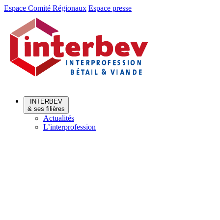
Aller
Aller
Espace Comité Régionaux
Espace presse
au
au
menu
contenu
INTERBEV
& ses filières
Actualités
L’interprofession