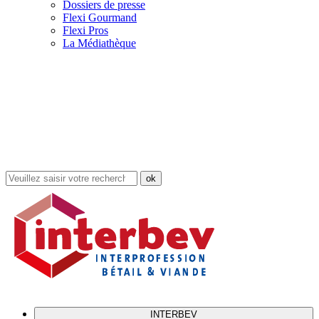
Dossiers de presse
Flexi Gourmand
Flexi Pros
La Médiathèque
Rechercher
dans
le
site
INTERBEV