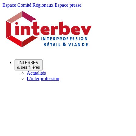
Aller
Aller
Espace Comité Régionaux
Espace presse
au
au
menu
contenu
INTERBEV
& ses filières
Actualités
L’interprofession