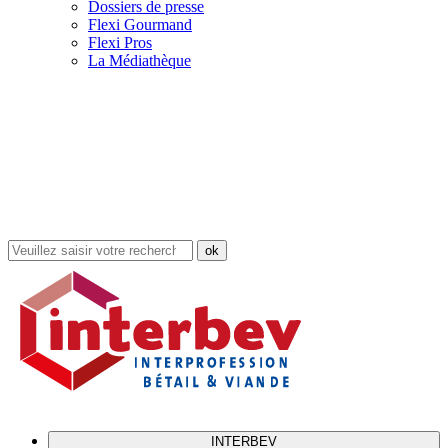
Dossiers de presse
Flexi Gourmand
Flexi Pros
La Médiathèque
Rechercher
dans
le
site
INTERBEV